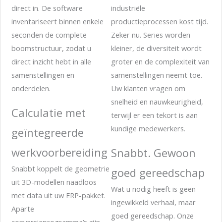
direct in. De software
industriële
inventariseert binnen enkele
productieprocessen kost tijd.
seconden de complete
Zeker nu. Series worden
boomstructuur, zodat u
kleiner, de diversiteit wordt
direct inzicht hebt in alle
groter en de complexiteit van
samenstellingen en
samenstellingen neemt toe.
onderdelen.
Uw klanten vragen om
snelheid en nauwkeurigheid,
Calculatie met
terwijl er een tekort is aan
kundige medewerkers.
geïntegreerde
werkvoorbereiding
Snabbt. Gewoon
Snabbt koppelt de geometrie
goed gereedschap
uit 3D-modellen naadloos
Wat u nodig heeft is geen
met data uit uw ERP-pakket.
ingewikkeld verhaal, maar
Aparte
goed gereedschap. Onze
conversieprogramma’s zijn