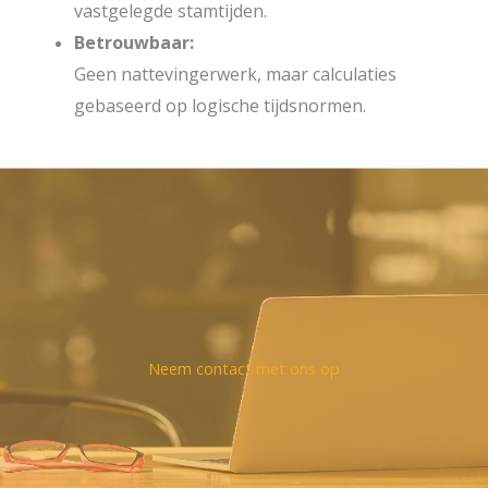
vastgelegde stamtijden.
Betrouwbaar:
Geen nattevingerwerk, maar calculaties
gebaseerd op logische tijdsnormen.
Neem contact met ons op