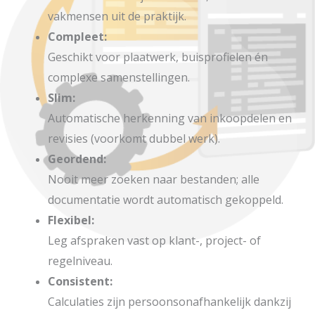
vakmensen uit de praktijk.
Compleet:
Geschikt voor plaatwerk, buisprofielen én
complexe samenstellingen.
Slim:
Automatische herkenning van inkoopdelen en
revisies (voorkomt dubbel werk).
Geordend:
Nooit meer zoeken naar bestanden; alle
documentatie wordt automatisch gekoppeld.
Flexibel:
Leg afspraken vast op klant-, project- of
regelniveau.
Consistent:
Calculaties zijn persoonsonafhankelijk dankzij