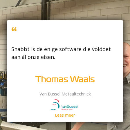
Het 
Snabbt is de enige software die voldoet
die 
aan ál onze eisen.
‘meta
Thomas Waals
Van Bussel Metaaltechniek
Lees meer