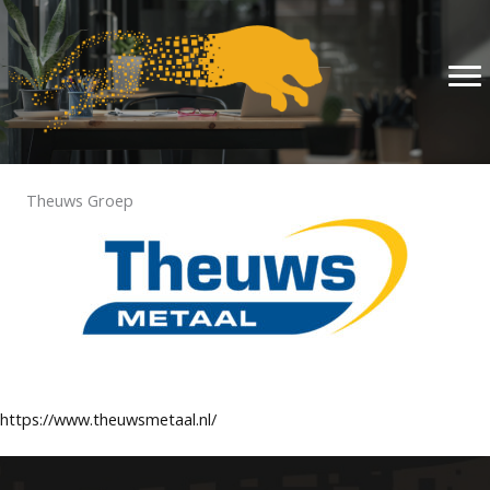
Ga
naar
de
inhoud
Theuws Groep
https://www.theuwsmetaal.nl/