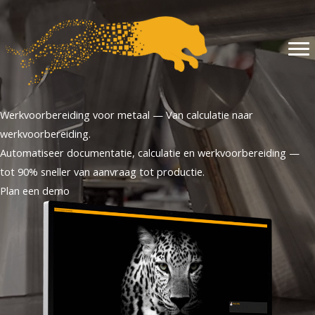
Ga
naar
de
inhoud
Werkvoorbereiding voor metaal — Van calculatie naar
werkvoorbereiding.
Automatiseer documentatie, calculatie en werkvoorbereiding —
tot 90% sneller van aanvraag tot productie.
Plan een demo