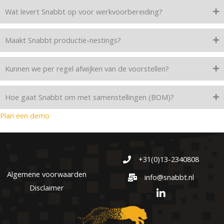
Wat levert Snabbt op voor werkvoorbereiding?
Maakt Snabbt productie-nestings?
Kunnen we per regel afwijken van de voorstellen?
Hoe gaat Snabbt om met samenstellingen (BOM)?
Plan een demo
+31(0)13-2340808
Algemene voorwaarden
info@snabbt.nl
Disclaimer