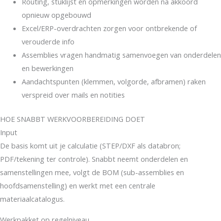
Routing, stuklijst en opmerkingen worden na akkoord
opnieuw opgebouwd
Excel/ERP-overdrachten zorgen voor ontbrekende of
verouderde info
Assemblies vragen handmatig samenvoegen van onderdelen
en bewerkingen
Aandachtspunten (klemmen, volgorde, afbramen) raken
verspreid over mails en notities
HOE SNABBT WERKVOORBEREIDING DOET
Input
De basis komt uit je calculatie (STEP/DXF als databron;
PDF/tekening ter controle). Snabbt neemt onderdelen en
samenstellingen mee, volgt de BOM (sub-assemblies en
hoofdsamenstelling) en werkt met een centrale
materiaalcatalogus.
Werkpakket op regelniveau