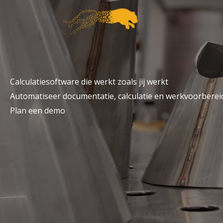
Ga
naar
de
inhoud
Calculatiesoftware die werkt zoals jij werkt
Automatiseer documentatie, calculatie en werkvoorbereid
Plan een demo