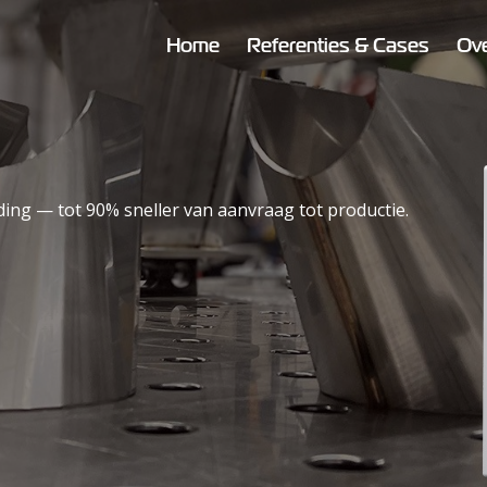
Home
Referenties & Cases
Ove
ing — tot 90% sneller van aanvraag tot productie.