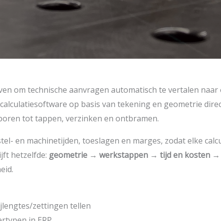
jven om technische aanvragen automatisch te vertalen naar
calculatiesoftware op basis van tekening en geometrie direc
 boren tot tappen, verzinken en ontbramen.
el- en machinetijden, toeslagen en marges, zodat elke calcu
jft hetzelfde:
geometrie → werkstappen → tijd en kosten → p
eid.
jlengtes/zettingen tellen
vertypen in ERP