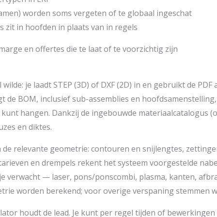
men) worden soms vergeten of te globaal ingeschat
s zit in hoofden in plaats van in regels
arge en offertes die te laat of te voorzichtig zijn
 al wilde: je laadt STEP (3D) of DXF (2D) in en gebruikt de PD
t de BOM, inclusief sub-assemblies en hoofdsamenstelling, 
kunt hangen. Dankzij de ingebouwde materiaalcatalogus (o.a.
zes en diktes.
de relevante geometrie: contouren en snijlengtes, zettinge
, tarieven en drempels rekent het systeem voorgestelde na
 verwacht — laser, pons/ponscombi, plasma, kanten, afbra
rie worden berekend; voor overige verspaning stemmen w
culator houdt de lead. Je kunt per regel tijden of bewerking