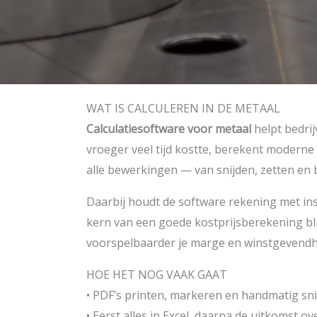
WAT IS CALCULEREN IN DE METAAL
Calculatiesoftware voor metaal
helpt bedri
vroeger veel tijd kostte, berekent moderne 
alle bewerkingen — van snijden, zetten en
Daarbij houdt de software rekening met inst
kern van een goede kostprijsberekening bli
voorspelbaarder je marge en winstgevendh
HOE HET NOG VAAK GAAT
• PDF’s printen, markeren en handmatig sni
• Eerst alles in Excel, daarna de uitkomst o