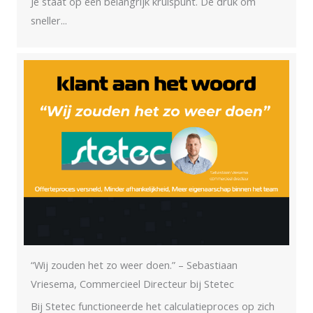
Je staat op een belangrijk kruispunt. De druk om
sneller...
“Wij zouden het zo weer doen.” – Sebastiaan
Vriesema, Commercieel Directeur bij Stetec
Bij Stetec functioneerde het calculatieproces op zich