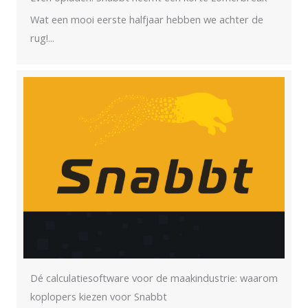
Wat een mooi eerste halfjaar hebben we achter de
rug!...
Dé calculatiesoftware voor de maakindustrie: waarom
koplopers kiezen voor Snabbt