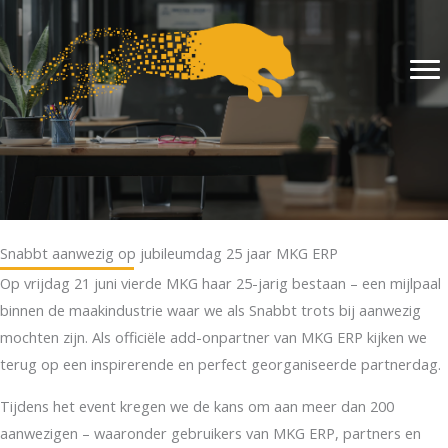
Ga
naar
de
inhoud
Snabbt aanwezig op jubileumdag 25 jaar MKG ERP
Op vrijdag 21 juni vierde MKG haar 25-jarig bestaan – een mijlpaal
binnen de maakindustrie waar we als Snabbt trots bij aanwezig
mochten zijn. Als officiële add-onpartner van MKG ERP kijken we
terug op een inspirerende en perfect georganiseerde partnerdag.
Tijdens het event kregen we de kans om aan meer dan 200
aanwezigen – waaronder gebruikers van MKG ERP, partners en