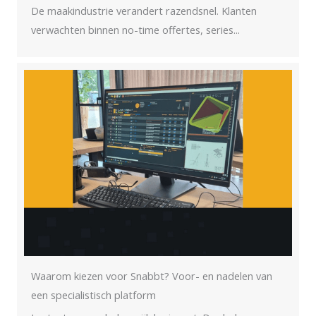
De maakindustrie verandert razendsnel. Klanten
verwachten binnen no-time offertes, series...
Waarom kiezen voor Snabbt? Voor- en nadelen van
een specialistisch platform