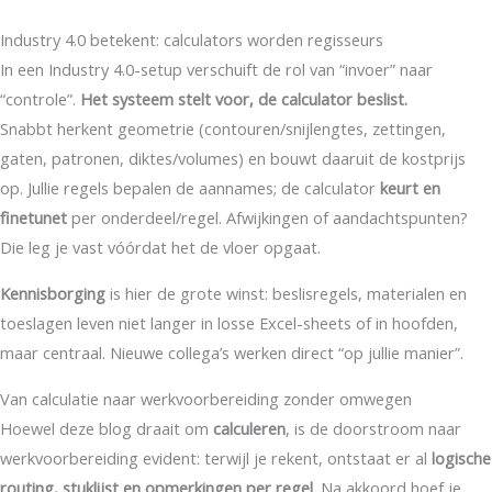
Industry 4.0 betekent: calculators worden regisseurs
In een Industry 4.0-setup verschuift de rol van “invoer” naar
“controle”.
Het systeem stelt voor, de calculator beslist.
Snabbt herkent geometrie (contouren/snijlengtes, zettingen,
gaten, patronen, diktes/volumes) en bouwt daaruit de kostprijs
op. Jullie regels bepalen de aannames; de calculator
keurt en
finetunet
per onderdeel/regel. Afwijkingen of aandachtspunten?
Die leg je vast vóórdat het de vloer opgaat.
Kennisborging
is hier de grote winst: beslisregels, materialen en
toeslagen leven niet langer in losse Excel-sheets of in hoofden,
maar centraal. Nieuwe collega’s werken direct “op jullie manier”.
Van calculatie naar werkvoorbereiding zonder omwegen
Hoewel deze blog draait om
calculeren
, is de doorstroom naar
werkvoorbereiding evident: terwijl je rekent, ontstaat er al
logische
routing, stuklijst en opmerkingen per regel
. Na akkoord hoef je