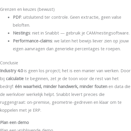
Grenzen en keuzes (bewust)
PDF
: uitsluitend ter controle. Geen extractie, geen valse
beloften.
Nestings
: niet in Snabbt — gebruik je CAM/nestingsoftware.
Performance-claims
: we laten het bewijs liever zien op jouw
eigen aanvragen dan generieke percentages te roepen.
Conclusie
Industry 4.0
is geen los project; het is een manier van werken. Door
bij
calculatie
te beginnen, zet je de toon voor de rest van het
bedrijf:
één waarheid, minder handwerk, minder fouten
en data die
de werkvloer werkelijk helpt. Snabbt levert precies die
ruggengraat: on-premise, geometrie-gedreven en klaar om te
koppelen met je ERP.
Plan een demo
Plan een vrijblijvende demo