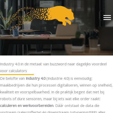
Ga
naar
de
inhoud
Industry 4.0 in de metaal: van buzzword naar dagelijks voordeel
voor calculators
De belofte van
Industry 4.0
(Industrie 4.0) is eenvoudig:
maakbedrijven die hun processen digitaliseren, winnen op snelheid,
kwaliteit en voorspelbaarheid. In de praktijk begint dat niet bij
robots of dure sensoren, maar bij iets wat elke order raakt:
calculeren en werkvoorbereiden
. Dáár ontstaat de data die
upstream (sales/offerte) én downstream (uitvoering/ERP) alles