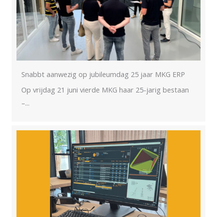
Snabbt aanwezig op jubileumdag 25 jaar MKG ERP
Op vrijdag 21 juni vierde MKG haar 25-jarig bestaan
–...