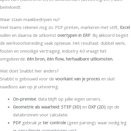
beïnvloedt.
Waar staan maakbedrijven nu?
Veel teams rekenen nog zo: PDF printen, markeren met stift,
Excel
vullen en daarna de uitkomst
overtypen in ERP
. Bij akkoord begint
de werkvoorbereiding vaak opnieuw. Het resultaat: dubbel werk,
fouten en onnodige vertraging. Industry 4.0 vraagt het
omgekeerde:
één bron, één flow, herhaalbare uitkomsten.
Wat doet Snabbt hier anders?
Snabbt is gebouwd voor de
voorkant van je proces
en sluit
naadloos aan op je uitvoering.
On-premise
: data blijft op jullie eigen servers.
Geometrie als waarheid
:
STEP (3D)
en
DXF (2D)
zijn de
databronnen voor calculatie.
PDF
gebruik je
ter controle
(geen parsing): waar nodig leg
je aanvullende opmerkingen vast.