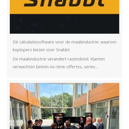
Dé calculatiesoftware voor de maakindustrie: waarom
koplopers kiezen voor Snabbt
De maakindustrie verandert razendsnel. Klanten
verwachten binnen no-time offertes, series...