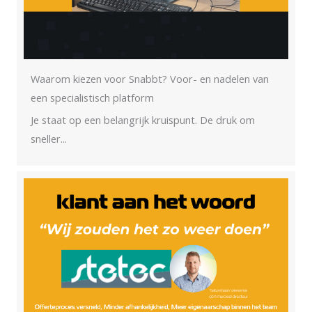
Waarom kiezen voor Snabbt? Voor- en nadelen van
een specialistisch platform
Je staat op een belangrijk kruispunt. De druk om
sneller...