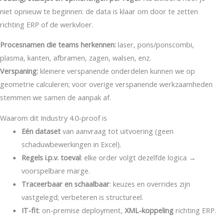
niet opnieuw te beginnen: de data is klaar om door te zetten
richting ERP of de werkvloer.
Procesnamen die teams herkennen:
laser, pons/ponscombi,
plasma, kanten, afbramen, zagen, walsen, enz.
Verspaning:
kleinere verspanende onderdelen kunnen we op
geometrie calculeren; voor overige verspanende werkzaamheden
stemmen we samen de aanpak af.
Waarom dit Industry 4.0-proof is
Eén dataset
van aanvraag tot uitvoering (geen
schaduwbewerkingen in Excel).
Regels i.p.v. toeval
: elke order volgt dezelfde logica →
voorspelbare marge.
Traceerbaar en schaalbaar
: keuzes en overrides zijn
vastgelegd; verbeteren is structureel.
IT-fit
: on-premise deployment,
XML-koppeling
richting ERP.